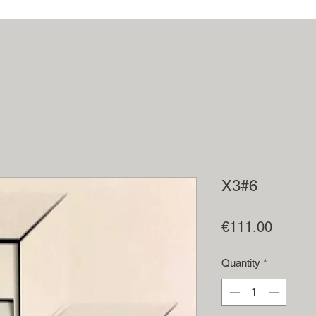
X3#6
Price
€111.00
Quantity
*