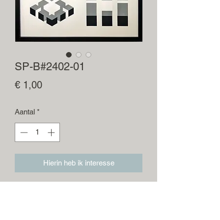
SP-B#2402-01
Prijs
€ 1,00
Aantal
*
Hierin heb ik interesse
Zeefdruk / Seriagrafía / Screen Printing
(1/1)