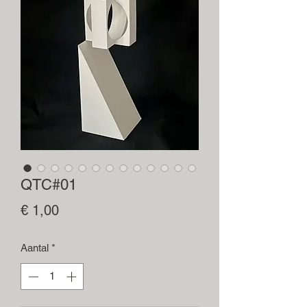
QTC#01
Prijs
€ 1,00
Aantal
*