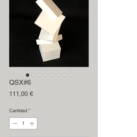
QSX#6
Precio
111,00 €
Cantidad
*