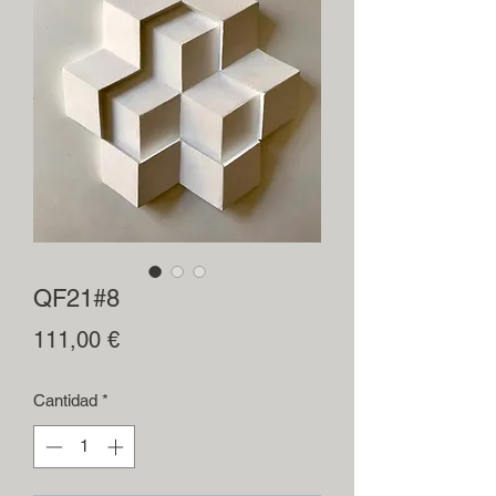
QF21#8
Precio
111,00 €
Cantidad
*