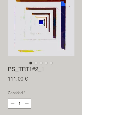
PS_TRT1#2_1
Precio
111,00 €
Cantidad
*