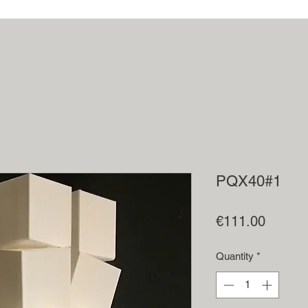
PQX40#1
Price
€111.00
Quantity
*