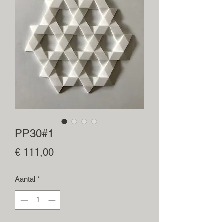
PP30#1
Prijs
€ 111,00
Aantal
*