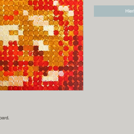
Hier
oard.