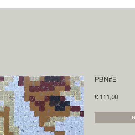
PBN#E
Prijs
€ 111,00
N