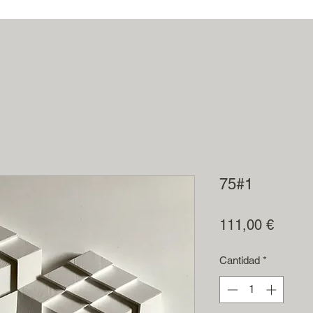
75#1
Precio
111,00 €
Cantidad
*