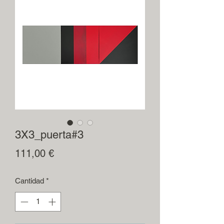
3X3_puerta#3
Precio
111,00 €
Cantidad
*