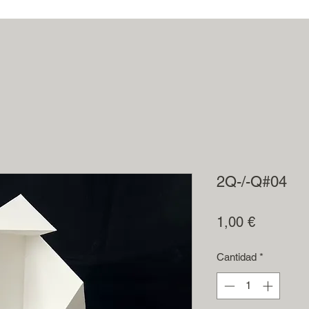
2Q-/-Q#04
Precio
1,00 €
Cantidad
*