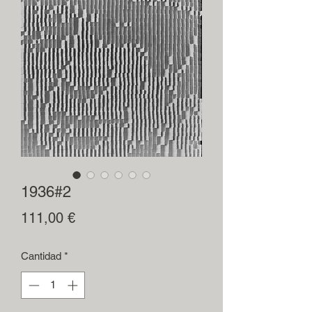
1936#2
Precio
111,00 €
Cantidad
*