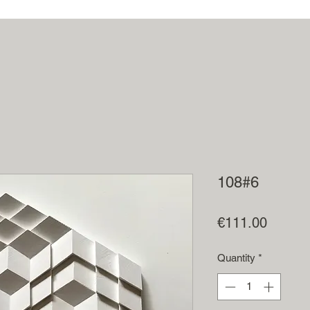
108#6
Price
€111.00
Quantity
*